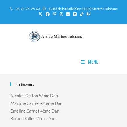
Skip
06-21-76-75-63
12 Bd de la Madeleine 31220 Martres Tolosane
to
content
MENU
Professeurs
Nicolas Guiton 5ème Dan
Martine Carriere 4ème Dan
Emeline Carnet 4ème Dan
Roland Salles 2ème Dan